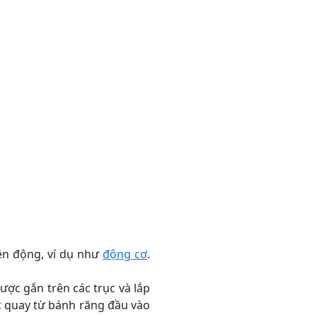
ền động, ví dụ như
động cơ
.
ợc gắn trên các trục và lắp
c quay từ bánh răng đầu vào