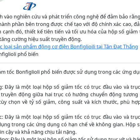
 vào nghiên cứu và phát triển công nghệ để đảm bảo rằng
 thành phần bên trong được chế tạo với độ chính xác cao, 
n cạnh đó, thiết kế tiên tiến và tối ưu hóa của hộp số giảm 
 tăng cường hiệu suất truyền động.
loại sản phẩm động cơ điện Bonfiglioili tại Tân Đạt Thắng
figlioli phổ biến
 tốc Bonfiglioli phổ biến được sử dụng trong các ứng dụ
Đây là một loại hộp số giảm tốc có trục đầu vào và trục
truyền động giữa hai trục có hướng chuyển động tương 
 tùy chọn về tỷ số giảm, công suất và kích thước, phù 
Đây là một loại hộp số giảm tốc có trục đầu vào và trục
ng trong các ứng dụng có hạn chế về không gian. Hộp số
in cậy và khả năng chịu tải nặng.
ng: Đây là một loại hộp số giảm tốc sử dụng trục vít và b