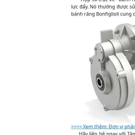
lực đẩy. Nó thường được sử 
bánh răng Bonfiglioli cung c
>>>> Xem thêm: Đơn vị phân 
Hãy liên hệ ngay với Tân Đ