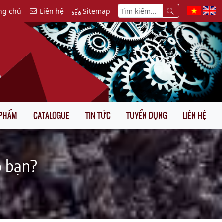
ng chủ
Liên hệ
Sitemap
 PHẨM
CATALOGUE
TIN TỨC
TUYỂN DỤNG
LIÊN HỆ
o bạn?