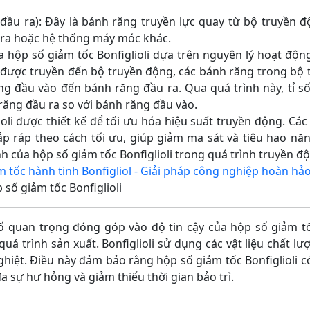
ầu ra): Đây là bánh răng truyền lực quay từ bộ truyền 
c ra hoặc hệ thống máy móc khác.
p số giảm tốc Bonfiglioli dựa trên nguyên lý hoạt động
được truyền đến bộ truyền động, các bánh răng trong bộ 
ng đầu vào đến bánh răng đầu ra. Qua quá trình này, tỉ số
răng đầu ra so với bánh răng đầu vào.
i được thiết kế để tối ưu hóa hiệu suất truyền động. Các
ắp ráp theo cách tối ưu, giúp giảm ma sát và tiêu hao n
nh của hộp số giảm tốc Bonfiglioli trong quá trình truyền đ
 tốc hành tinh Bonfigliol - Giải pháp công nghiệp hoàn hả
 số giảm tốc Bonfiglioli
an trọng đóng góp vào độ tin cậy của hộp số giảm tốc Bo
á trình sản xuất. Bonfiglioli sử dụng các vật liệu chất lư
hiệt. Điều này đảm bảo rằng hộp số giảm tốc Bonfiglioli có
 đa sự hư hỏng và giảm thiểu thời gian bảo trì.