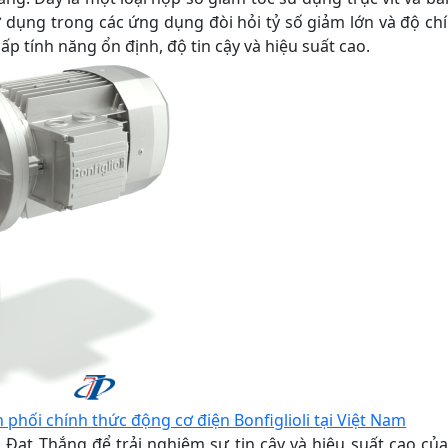
dụng trong các ứng dụng đòi hỏi tỷ số giảm lớn và độ chín
ấp tính năng ổn định, độ tin cậy và hiệu suất cao.
phối chính thức động cơ điện Bonfiglioli tại Việt Nam
ạt Thắng để trải nghiệm sự tin cậy và hiệu suất cao của 