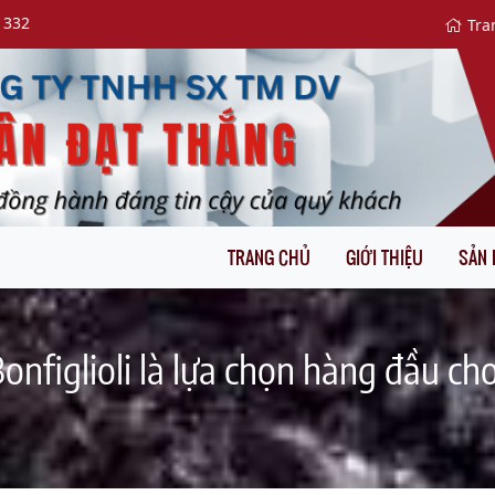
 332
Tra
TRANG CHỦ
GIỚI THIỆU
SẢN
onfiglioli là lựa chọn hàng đầu ch