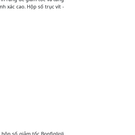
h xác cao. Hộp số trục vít -
hộp số giảm tốc Bonfiglioli