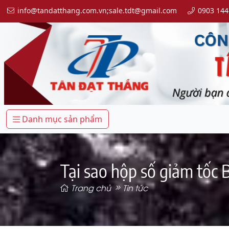
info@tandatthang.com.vn;sale.tdt@gmail.com
0903 144
Danh mục sản phẩm
Tại sao hộp số giảm tốc B
Trang chủ
Tin tức