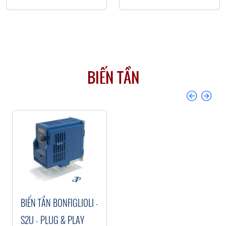
còn có thể dùng
chung với các bộ
giảm tốc bánh răng
và hầu hết hộp số của
Bonfiglioli.
BIẾN TẦN
​BIẾN TẦN BONFIGLIOLI -
Previous
Next
S2U - PLUG & PLAY