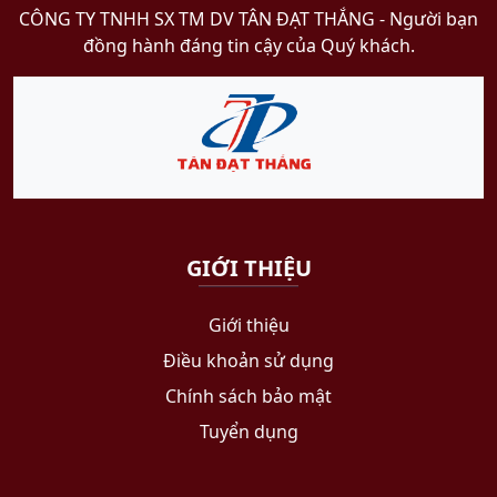
CÔNG TY TNHH SX TM DV TÂN ĐẠT THẮNG​ - Người bạn
2.2kW.
đồng hành đáng tin cậy của Quý khách.
The simple
installation and use,
together with
connectivity and
outstanding range
of functions, make
it the the perfect
drive for the control
of those
GIỚI THIỆU
applications where
productivity and
Giới thiệu
short time to
Điều khoản sử dụng
market are critical.
Chính sách bảo mật
Tuyển dụng