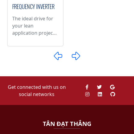
FREQUENCY INVERTER
The ideal drive for
your lean
application projects
Description
The Ideal drive for
your lean
application projects.
Intuitive and simple,
but powerful and
effective.
Get connected with us on
S2U is the
social networks
Bonfiglioli Vectron
compact Inverter
for efficient speed
and torque vector
TÂN ĐẠT THẮNG
control of electric
motors, up to