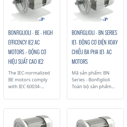
BONFIGLIOLI - BE - HIGH
BONFIGLIOLI - ​BN SERIES
EFFICENCY IE2 AC
IE1- ĐỘNG CƠ ĐIỆN XOAY
MOTORS – ĐỘNG CƠ
CHIỀU BA PHA IE1- AC
HIỆU SUẤT CAO IE2
MOTORS
The IEC-normalized
Mã sản phẩm: BN
BE motors comply
Series - Bonfiglioli
with IEC 60034-
Toàn bộ sản phẩm
30:2008 (efficiency
động cơ điện xoay
classes) and all the
chiều dành cho động
applicable
cơ giảm tốc phát
international
triển vượt xa mong
standards, including
đợi