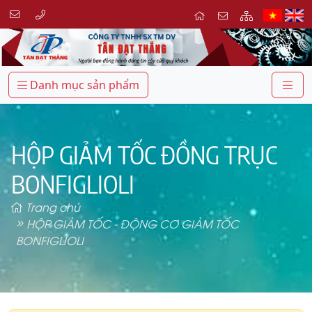
Danh mục sản phẩm
HỘP GIẢM TỐC ĐỒNG TRỤC
BONFIGLIOLI
Trang chủ
HỘP GIẢM TỐC - ĐỘNG CƠ GIẢM TỐC
BONFIGLIOLI