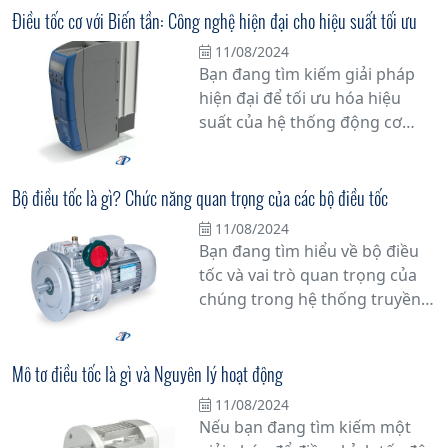
không thể thiếu trong nhiều
Điều tốc cơ với Biến tần: Công nghệ hiện đại cho hiệu suất tối ưu
thiết bị điện tử và ứng dụng
11/08/2024
công nghiệp. Tìm hiểu sâu hơn
Bạn đang tìm kiếm giải pháp
về cách mà động cơ điện hoạt
hiện đại để tối ưu hóa hiệu
động và tại sao chúng lại là trái
suất của hệ thống động cơ
tim của hệ thống máy móc và
trong công nghiệp? Hãy khám
thiết bị công nghiệp.
phá công nghệ Điều tốc cơ với
Biến tần - một giải pháp tiên
Bộ điều tốc là gì? Chức năng quan trọng của các bộ điều tốc
tiến giúp tăng cường hiệu quả
11/08/2024
vận hành và tiết kiệm năng
Bạn đang tìm hiểu về bộ điều
lượng.
tốc và vai trò quan trọng của
chúng trong hệ thống truyền
động của động cơ? Bài viết này
sẽ cung cấp thông tin chi tiết
về bộ điều tốc là gì và tại sao
Mô tơ điều tốc là gì và Nguyên lý hoạt động
chúng đóng vai trò không thể
11/08/2024
phủ nhận trong việc duy trì
Nếu bạn đang tìm kiếm một
hiệu suất hoạt động của động