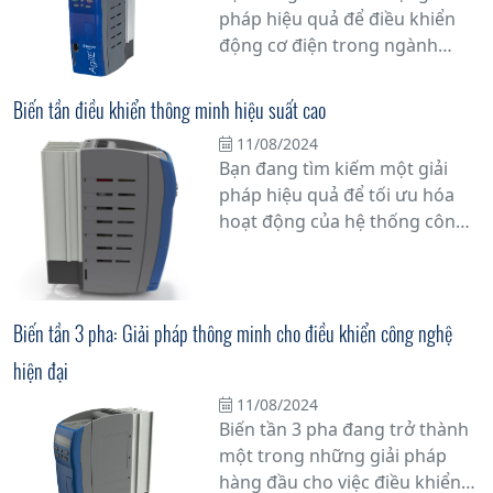
pháp hiệu quả để điều khiển
động cơ điện trong ngành
công nghiệp? Hãy khám phá
dòng biến tần Bonfiglioli
Biến tần điều khiển thông minh hiệu suất cao
AGL402 - sự kết hợp hoàn hảo
11/08/2024
giữa công nghệ tiên tiến và độ
Bạn đang tìm kiếm một giải
tin cậy vững chắc của thương
pháp hiệu quả để tối ưu hóa
hiệu Bonfiglioli.
hoạt động của hệ thống công
nghiệp của mình? Hãy cân
nhắc sử dụng biến tần điều
khiển thông minh hiệu suất
cao từ Bonfiglioli, phân phối
Biến tần 3 pha: Giải pháp thông minh cho điều khiển công nghệ
bởi Tân Đạt Thắng. Đây là một
hiện đại
giải pháp công nghệ tiên tiến,
giúp điều khiển tốc độ và mô-
11/08/2024
Biến tần 3 pha đang trở thành
men của động cơ điện một
một trong những giải pháp
cách chính xác và linh hoạt.
hàng đầu cho việc điều khiển