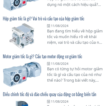
dụng nó một cách hiệu quả?
Hãy cùng tìm hiểu chi tiết hơn
về vấn đề này.
Hộp giảm tốc là gì? Vai trò và cấu tạo của hộp giảm tốc
11/08/2024
Bạn đang tìm hiểu về hộp giảm
tốc và muốn hiểu rõ về khái
niệm, vai trò và cấu tạo của nó?
Đừng bỏ qua bài viết này!
Trong bài viết này, chúng tôi sẽ
Motor giảm tốc là gì? Cấu tạo motor động cơ giảm tốc
cung cấp thông tin đầy đủ và
11/08/2024
chi tiết về hộp giảm tốc để giúp
Bạn có từng tự hỏi motor giảm
bạn hiểu rõ hơn về nó.
tốc là gì và cấu tạo của nó như
thế nào? Trong bài viết này,
chúng tôi sẽ giải đáp mọi thắc
mắc của bạn về motor giảm
Điều chỉnh tốc độ và đảo chiều quay của động cơ bằng biến tần
tốc, một thiết bị quan trọng
11/08/2024
trong công nghiệp và các ứng