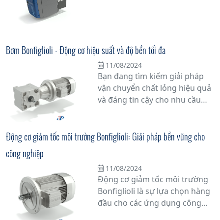
các hệ thống công nghệ hiện
đại trong công nghiệp. Với khả
năng điều chỉnh tốc độ quay
của động cơ điện 3 pha một
Bơm Bonfiglioli - Động cơ hiệu suất và độ bền tối đa
cách linh hoạt và chính xác,
11/08/2024
biến tần 3 pha không chỉ giúp
Bạn đang tìm kiếm giải pháp
tối ưu hóa hiệu suất hoạt động
vận chuyển chất lỏng hiệu quả
mà còn tiết kiệm năng lượng
và đáng tin cậy cho nhu cầu
đáng kể.
công nghiệp của mình? Hãy
khám phá Bơm Bonfiglioli - giải
pháp đa dạng và tiên tiến cho
Động cơ giảm tốc môi trường Bonfiglioli: Giải pháp bền vững cho
mọi ứng dụng.
công nghiệp
11/08/2024
Động cơ giảm tốc môi trường
Bonfiglioli là sự lựa chọn hàng
đầu cho các ứng dụng công
nghiệp đòi hỏi sự đáng tin cậy