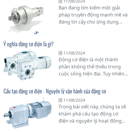
11/08/2024
động cơ này đem lại nhiều ưu
Bạn đang tìm kiếm một giải
điểm vượt trội, từ khả năng
pháp truyền động mạnh mẽ và
chịu tải nặng đến tuổi thọ cao
đáng tin cậy cho ứng dụng
và linh hoạt về tốc độ.
công nghiệp của bạn? Động cơ
giảm tốc hành tinh dòng 300
series từ Tân Đạt Thắng chính
Ý nghĩa động cơ điện là gì?
là lựa chọn hàng đầu mà bạn
11/08/2024
không thể bỏ qua.
Động cơ điện là một thành
phần không thể thiếu trong
cuộc sống hiện đại. Tuy nhiên,
bạn có biết tại sao nó lại quan
trọng đến vậy không? Bài viết
Cấu tạo động cơ điện - Nguyên lý vận hành của động cơ
này sẽ đi sâu vào ý nghĩa động
11/08/2024
cơ điện và vai trò của nó trong
Trong bài viết này, chúng ta sẽ
cuộc sống hàng ngày của
khám phá cấu tạo động cơ
chúng ta.
điện và nguyên lý hoạt động
của nó, một phần quan trọng