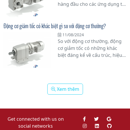
hàng đầu cho các ứng dụng tự
định vị thế của mình như một
động hóa công nghiệp nhờ vào
trong những nhà sản xuất
tính ổn định và hiệu suất cao
hàng đầu thế giới về các sản
của nó. Với thiết kế không chổi
Động cơ giảm tốc có khác biệt gì so với động cơ thường?
phẩm truyền động.
than tiên tiến, động cơ này
11/08/2024
mang lại độ chính xác và đáng
So với động cơ thường, động
tin cậy trong môi trường làm
cơ giảm tốc có những khác
việc khắc nghiệt.
biệt đáng kể về cấu trúc, hiệu
suất và ứng dụng. Xem ngay!
Xem thêm
Get connected with us on
social networks