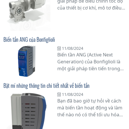
giải pháp để điều chỉnh tốc độ
cơ.
của thiết bị cơ khí, mô tơ điều
tốc chắc chắn là một trong
những lựa chọn hàng đầu.
Nhưng bạn có thực sự hiểu rõ
về mô tơ điều tốc là gì và
Biến tần ANG của Bonfiglioli
nguyên lý hoạt động của nó
11/08/2024
không? Hãy cùng chúng tôi
Biến tần ANG (Active Next
khám phá chi tiết hơn về vấn
Generation) của Bonfiglioli là
đề này.
một giải pháp tiên tiến trong
lĩnh vực điều khiển động cơ và
servo, được thiết kế để cung
Bật mí những thông tin chi tiết nhất về biến tần
cấp hiệu suất cao và linh hoạt
11/08/2024
trong các ứng dụng công
Bạn đã bao giờ tự hỏi về cách
nghiệp đa dạng. Với nhiều tính
mà biến tần hoạt động và làm
năng tiên tiến và khả năng tùy
thế nào nó có thể tối ưu hóa
chỉnh linh hoạt, biến tần ANG
hiệu suất hoạt động của hệ
là một lựa chọn lý tưởng cho
thống công nghiệp? Trong bài