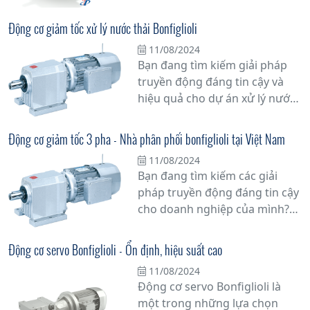
và hiệu suất cao. Với công
nghệ tiên tiến và chất lượng
Động cơ giảm tốc xử lý nước thải Bonfiglioli
vượt trội, sản phẩm này mang
11/08/2024
lại giải pháp bền vững cho các
Bạn đang tìm kiếm giải pháp
doanh nghiệp trong việc nâng
truyền động đáng tin cậy và
cao hiệu suất sản xuất và giảm
hiệu quả cho dự án xử lý nước
thiểu thời gian dừng máy.
thải của mình? Động cơ giảm
tốc xử lý nước thải Bonfiglioli là
Động cơ giảm tốc 3 pha - Nhà phân phối bonfiglioli tại Việt Nam
lựa chọn hàng đầu mà bạn
11/08/2024
không thể bỏ qua.
Bạn đang tìm kiếm các giải
pháp truyền động đáng tin cậy
cho doanh nghiệp của mình?
Đừng bỏ lỡ cơ hội tuyệt vời với
động cơ giảm tốc 3 pha từ nhà
Động cơ servo Bonfiglioli - Ổn định, hiệu suất cao
phân phối Bonfiglioli tại Việt
11/08/2024
Nam. Với hơn 60 năm kinh
Động cơ servo Bonfiglioli là
nghiệm trong ngành công
một trong những lựa chọn
nghiệp, Bonfiglioli đã khẳng