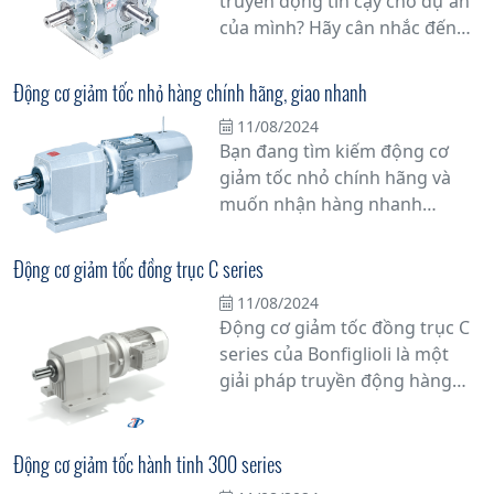
truyền động tin cậy cho dự án
của mình? Hãy cân nhắc đến
hộp số động cơ Bonfiglioli -
Motor Bonfiglioli, một lựa chọn
Động cơ giảm tốc nhỏ hàng chính hãng, giao nhanh
hàng đầu cho các ứng dụng
11/08/2024
công nghiệp. Với hơn nửa thế
Bạn đang tìm kiếm động cơ
kỷ kinh nghiệm trong ngành,
giảm tốc nhỏ chính hãng và
Bonfiglioli đã khẳng định vị thế
muốn nhận hàng nhanh
của mình là một trong những
chóng? Hãy đến với chúng tôi!
nhà sản xuất hàng đầu thế giới
Chúng tôi cung cấp động cơ
về truyền động
Động cơ giảm tốc đồng trục C series
giảm tốc nhỏ từ các thương
11/08/2024
hiệu uy tín, cam kết chất lượng
Động cơ giảm tốc đồng trục C
hàng chính hãng.
series của Bonfiglioli là một
giải pháp truyền động hàng
đầu cho các ứng dụng công
nghiệp đòi hỏi tính ổn định và
hiệu suất cao. Với thiết kế chắc
Động cơ giảm tốc hành tinh 300 series
chắn và đa dạng các tính năng,