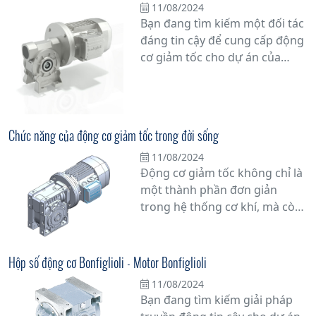
11/08/2024
Bạn đang tìm kiếm một đối tác
đáng tin cậy để cung cấp động
cơ giảm tốc cho dự án của
mình? Hãy đặt niềm tin vào
những chuyên gia hàng đầu
trong ngành. Với sự cam kết về
chất lượng và uy tín, nhà cung
Chức năng của động cơ giảm tốc trong đời sống
cấp động cơ giảm tốc hàng
11/08/2024
đầu sẽ đồng hành cùng bạn
Động cơ giảm tốc không chỉ là
trong mọi công việc.
một thành phần đơn giản
trong hệ thống cơ khí, mà còn
đóng vai trò quan trọng trong
việc tối ưu hóa hiệu suất vận
hành của nhiều thiết bị và máy
Hộp số động cơ Bonfiglioli - Motor Bonfiglioli
móc trong thực tế.
11/08/2024
Bạn đang tìm kiếm giải pháp