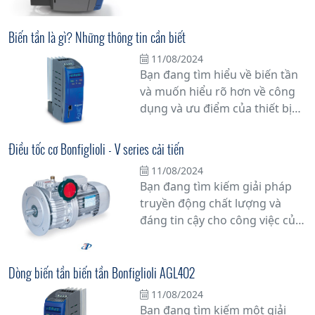
các nhà sản xuất máy móc đòi
viết này, chúng tôi sẽ cung cấp
hỏi sự tin cậy và hiệu suất.
cho bạn những thông tin chi
Biến tần là gì? Những thông tin cần biết
tiết nhất về biến tần, thiết bị
11/08/2024
quan trọng giúp tăng cường
Bạn đang tìm hiểu về biến tần
năng suất sản xuất và tiết kiệm
và muốn hiểu rõ hơn về công
năng lượng.
dụng và ưu điểm của thiết bị
này? Trong bài viết này, chúng
tôi sẽ cung cấp cho bạn những
Điều tốc cơ Bonfiglioli - V series cải tiến
thông tin cần biết về biến tần
11/08/2024
để bạn có cái nhìn tổng quan
Bạn đang tìm kiếm giải pháp
và chi tiết nhất.
truyền động chất lượng và
đáng tin cậy cho công việc của
mình? Hãy khám phá bộ điều
tốc cơ khí Bonfiglioli - V Series,
một sự cải tiến đột phá trong
Dòng biến tần biến tần Bonfiglioli AGL402
ngành công nghiệp truyền
11/08/2024
động cơ khí.
Bạn đang tìm kiếm một giải