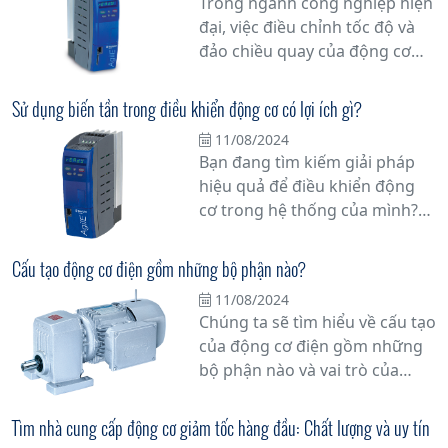
Trong ngành công nghiệp hiện
dụng khác.
đại, việc điều chỉnh tốc độ và
đảo chiều quay của động cơ
không đồng bộ đang trở thành
một yếu tố quan trọng trong
Sử dụng biến tần trong điều khiển động cơ có lợi ích gì?
việc tối ưu hóa hiệu suất và tiết
11/08/2024
kiệm năng lượng. Với sự tiến
Bạn đang tìm kiếm giải pháp
bộ của công nghệ, biến tần đã
hiệu quả để điều khiển động
trở thành một giải pháp hiệu
cơ trong hệ thống của mình?
quả để thực hiện các chức
Biến tần có thể là câu trả lời
năng này.
cho nhu cầu của bạn. Trong bài
Cấu tạo động cơ điện gồm những bộ phận nào?
viết này, chúng tôi sẽ giải thích
11/08/2024
chi tiết về lợi ích và ưu việt của
Chúng ta sẽ tìm hiểu về cấu tạo
việc sử dụng biến tần trong
của động cơ điện gồm những
điều khiển động cơ.
bộ phận nào và vai trò của
chúng trong quá trình hoạt
động của động cơ.
Tìm nhà cung cấp động cơ giảm tốc hàng đầu: Chất lượng và uy tín