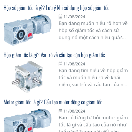
Hộp số giảm tốc là gì? Lưu ý khi sử dụng hộp số giảm tốc
11/08/2024
Bạn đang muốn hiểu rõ hơn về
hộp số giảm tốc và cách sử
dụng nó một cách hiệu quả?
Hãy cùng tìm hiểu chi tiết hơn
về vấn đề này.
Hộp giảm tốc là gì? Vai trò và cấu tạo của hộp giảm tốc
11/08/2024
Bạn đang tìm hiểu về hộp giảm
tốc và muốn hiểu rõ về khái
niệm, vai trò và cấu tạo của nó?
Đừng bỏ qua bài viết này!
Trong bài viết này, chúng tôi sẽ
Motor giảm tốc là gì? Cấu tạo motor động cơ giảm tốc
cung cấp thông tin đầy đủ và
11/08/2024
chi tiết về hộp giảm tốc để giúp
Bạn có từng tự hỏi motor giảm
bạn hiểu rõ hơn về nó.
tốc là gì và cấu tạo của nó như
thế nào? Trong bài viết này,