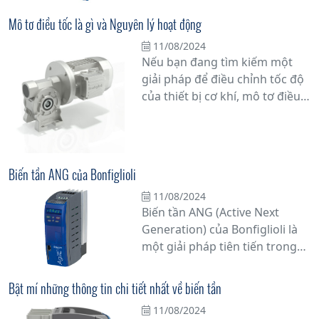
sẽ cung cấp thông tin chi tiết
về bộ điều tốc là gì và tại sao
Mô tơ điều tốc là gì và Nguyên lý hoạt động
chúng đóng vai trò không thể
11/08/2024
phủ nhận trong việc duy trì
Nếu bạn đang tìm kiếm một
hiệu suất hoạt động của động
giải pháp để điều chỉnh tốc độ
cơ.
của thiết bị cơ khí, mô tơ điều
tốc chắc chắn là một trong
những lựa chọn hàng đầu.
Nhưng bạn có thực sự hiểu rõ
về mô tơ điều tốc là gì và
Biến tần ANG của Bonfiglioli
nguyên lý hoạt động của nó
11/08/2024
không? Hãy cùng chúng tôi
Biến tần ANG (Active Next
khám phá chi tiết hơn về vấn
Generation) của Bonfiglioli là
đề này.
một giải pháp tiên tiến trong
lĩnh vực điều khiển động cơ và
servo, được thiết kế để cung
Bật mí những thông tin chi tiết nhất về biến tần
cấp hiệu suất cao và linh hoạt
11/08/2024
trong các ứng dụng công