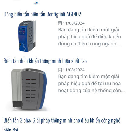
tốc cơ khí Bonfiglioli - V Series,
một sự cải tiến đột phá trong
Dòng biến tần biến tần Bonfiglioli AGL402
ngành công nghiệp truyền
11/08/2024
động cơ khí.
Bạn đang tìm kiếm một giải
pháp hiệu quả để điều khiển
động cơ điện trong ngành
công nghiệp? Hãy khám phá
dòng biến tần Bonfiglioli
Biến tần điều khiển thông minh hiệu suất cao
AGL402 - sự kết hợp hoàn hảo
11/08/2024
giữa công nghệ tiên tiến và độ
Bạn đang tìm kiếm một giải
tin cậy vững chắc của thương
pháp hiệu quả để tối ưu hóa
hiệu Bonfiglioli.
hoạt động của hệ thống công
nghiệp của mình? Hãy cân
nhắc sử dụng biến tần điều
khiển thông minh hiệu suất
cao từ Bonfiglioli, phân phối
Biến tần 3 pha: Giải pháp thông minh cho điều khiển công nghệ
bởi Tân Đạt Thắng. Đây là một
hiện đại