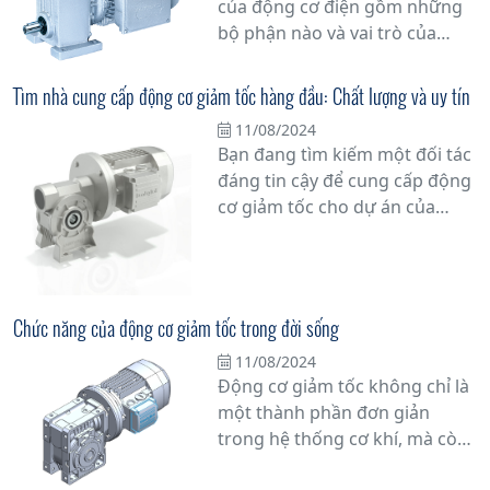
của động cơ điện gồm những
điều khiển động cơ.
bộ phận nào và vai trò của
chúng trong quá trình hoạt
động của động cơ.
Tìm nhà cung cấp động cơ giảm tốc hàng đầu: Chất lượng và uy tín
11/08/2024
Bạn đang tìm kiếm một đối tác
đáng tin cậy để cung cấp động
cơ giảm tốc cho dự án của
mình? Hãy đặt niềm tin vào
những chuyên gia hàng đầu
trong ngành. Với sự cam kết về
chất lượng và uy tín, nhà cung
Chức năng của động cơ giảm tốc trong đời sống
cấp động cơ giảm tốc hàng
11/08/2024
đầu sẽ đồng hành cùng bạn
Động cơ giảm tốc không chỉ là
trong mọi công việc.
một thành phần đơn giản
trong hệ thống cơ khí, mà còn
đóng vai trò quan trọng trong