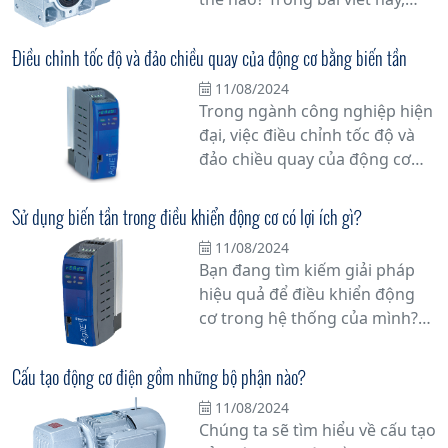
chúng tôi sẽ giải đáp mọi thắc
mắc của bạn về motor giảm
Điều chỉnh tốc độ và đảo chiều quay của động cơ bằng biến tần
tốc, một thiết bị quan trọng
11/08/2024
trong công nghiệp và các ứng
Trong ngành công nghiệp hiện
dụng khác.
đại, việc điều chỉnh tốc độ và
đảo chiều quay của động cơ
không đồng bộ đang trở thành
một yếu tố quan trọng trong
Sử dụng biến tần trong điều khiển động cơ có lợi ích gì?
việc tối ưu hóa hiệu suất và tiết
11/08/2024
kiệm năng lượng. Với sự tiến
Bạn đang tìm kiếm giải pháp
bộ của công nghệ, biến tần đã
hiệu quả để điều khiển động
trở thành một giải pháp hiệu
cơ trong hệ thống của mình?
quả để thực hiện các chức
Biến tần có thể là câu trả lời
năng này.
cho nhu cầu của bạn. Trong bài
Cấu tạo động cơ điện gồm những bộ phận nào?
viết này, chúng tôi sẽ giải thích
11/08/2024
chi tiết về lợi ích và ưu việt của
Chúng ta sẽ tìm hiểu về cấu tạo
việc sử dụng biến tần trong