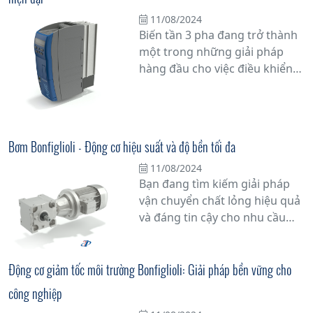
giải pháp công nghệ tiên tiến,
giúp điều khiển tốc độ và mô-
11/08/2024
Biến tần 3 pha đang trở thành
men của động cơ điện một
một trong những giải pháp
cách chính xác và linh hoạt.
hàng đầu cho việc điều khiển
các hệ thống công nghệ hiện
đại trong công nghiệp. Với khả
năng điều chỉnh tốc độ quay
của động cơ điện 3 pha một
Bơm Bonfiglioli - Động cơ hiệu suất và độ bền tối đa
cách linh hoạt và chính xác,
11/08/2024
biến tần 3 pha không chỉ giúp
Bạn đang tìm kiếm giải pháp
tối ưu hóa hiệu suất hoạt động
vận chuyển chất lỏng hiệu quả
mà còn tiết kiệm năng lượng
và đáng tin cậy cho nhu cầu
đáng kể.
công nghiệp của mình? Hãy
khám phá Bơm Bonfiglioli - giải
pháp đa dạng và tiên tiến cho
Động cơ giảm tốc môi trường Bonfiglioli: Giải pháp bền vững cho
mọi ứng dụng.
công nghiệp