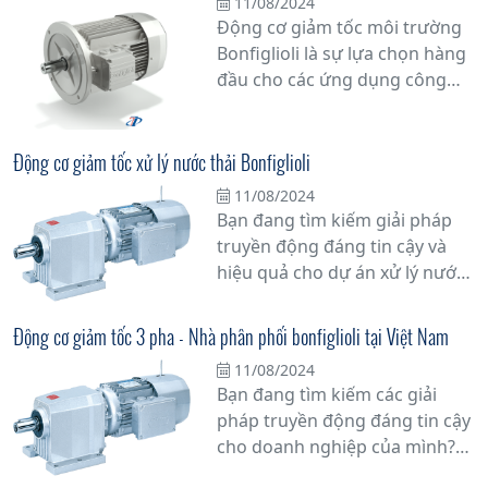
11/08/2024
Động cơ giảm tốc môi trường
Bonfiglioli là sự lựa chọn hàng
đầu cho các ứng dụng công
nghiệp đòi hỏi sự đáng tin cậy
và hiệu suất cao. Với công
nghệ tiên tiến và chất lượng
Động cơ giảm tốc xử lý nước thải Bonfiglioli
vượt trội, sản phẩm này mang
11/08/2024
lại giải pháp bền vững cho các
Bạn đang tìm kiếm giải pháp
doanh nghiệp trong việc nâng
truyền động đáng tin cậy và
cao hiệu suất sản xuất và giảm
hiệu quả cho dự án xử lý nước
thiểu thời gian dừng máy.
thải của mình? Động cơ giảm
tốc xử lý nước thải Bonfiglioli là
Động cơ giảm tốc 3 pha - Nhà phân phối bonfiglioli tại Việt Nam
lựa chọn hàng đầu mà bạn
11/08/2024
không thể bỏ qua.
Bạn đang tìm kiếm các giải
pháp truyền động đáng tin cậy
cho doanh nghiệp của mình?
Đừng bỏ lỡ cơ hội tuyệt vời với