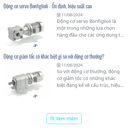
động cơ giảm tốc 3 pha từ nhà
Động cơ servo Bonfiglioli - Ổn định, hiệu suất cao
phân phối Bonfiglioli tại Việt
11/08/2024
Nam. Với hơn 60 năm kinh
Động cơ servo Bonfiglioli là
nghiệm trong ngành công
một trong những lựa chọn
nghiệp, Bonfiglioli đã khẳng
hàng đầu cho các ứng dụng tự
định vị thế của mình như một
động hóa công nghiệp nhờ vào
trong những nhà sản xuất
tính ổn định và hiệu suất cao
hàng đầu thế giới về các sản
của nó. Với thiết kế không chổi
Động cơ giảm tốc có khác biệt gì so với động cơ thường?
phẩm truyền động.
than tiên tiến, động cơ này
11/08/2024
mang lại độ chính xác và đáng
So với động cơ thường, động
tin cậy trong môi trường làm
cơ giảm tốc có những khác
việc khắc nghiệt.
biệt đáng kể về cấu trúc, hiệu
suất và ứng dụng. Xem ngay!
Xem thêm