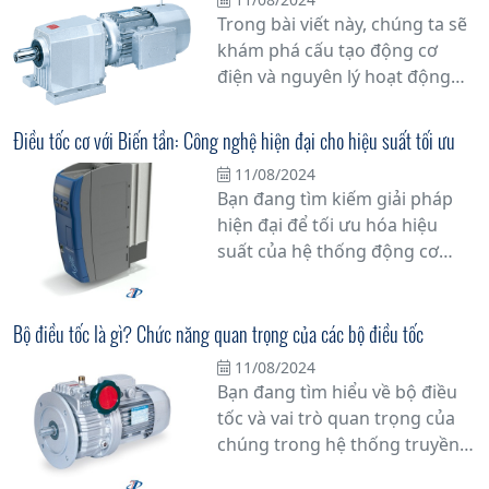
cơ điện và vai trò của nó trong
Trong bài viết này, chúng ta sẽ
cuộc sống hàng ngày của
khám phá cấu tạo động cơ
chúng ta.
điện và nguyên lý hoạt động
của nó, một phần quan trọng
không thể thiếu trong nhiều
Điều tốc cơ với Biến tần: Công nghệ hiện đại cho hiệu suất tối ưu
thiết bị điện tử và ứng dụng
11/08/2024
công nghiệp. Tìm hiểu sâu hơn
Bạn đang tìm kiếm giải pháp
về cách mà động cơ điện hoạt
hiện đại để tối ưu hóa hiệu
động và tại sao chúng lại là trái
suất của hệ thống động cơ
tim của hệ thống máy móc và
trong công nghiệp? Hãy khám
thiết bị công nghiệp.
phá công nghệ Điều tốc cơ với
Biến tần - một giải pháp tiên
Bộ điều tốc là gì? Chức năng quan trọng của các bộ điều tốc
tiến giúp tăng cường hiệu quả
11/08/2024
vận hành và tiết kiệm năng
Bạn đang tìm hiểu về bộ điều
lượng.
tốc và vai trò quan trọng của
chúng trong hệ thống truyền
động của động cơ? Bài viết này