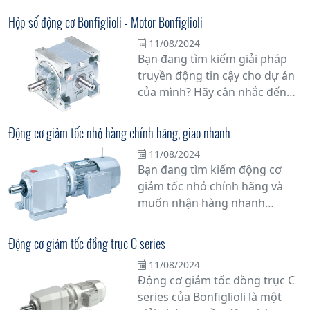
việc tối ưu hóa hiệu suất vận
hành của nhiều thiết bị và máy
Hộp số động cơ Bonfiglioli - Motor Bonfiglioli
móc trong thực tế.
11/08/2024
Bạn đang tìm kiếm giải pháp
truyền động tin cậy cho dự án
của mình? Hãy cân nhắc đến
hộp số động cơ Bonfiglioli -
Motor Bonfiglioli, một lựa chọn
Động cơ giảm tốc nhỏ hàng chính hãng, giao nhanh
hàng đầu cho các ứng dụng
11/08/2024
công nghiệp. Với hơn nửa thế
Bạn đang tìm kiếm động cơ
kỷ kinh nghiệm trong ngành,
giảm tốc nhỏ chính hãng và
Bonfiglioli đã khẳng định vị thế
muốn nhận hàng nhanh
của mình là một trong những
chóng? Hãy đến với chúng tôi!
nhà sản xuất hàng đầu thế giới
Chúng tôi cung cấp động cơ
về truyền động
Động cơ giảm tốc đồng trục C series
giảm tốc nhỏ từ các thương
11/08/2024
hiệu uy tín, cam kết chất lượng
Động cơ giảm tốc đồng trục C
hàng chính hãng.
series của Bonfiglioli là một