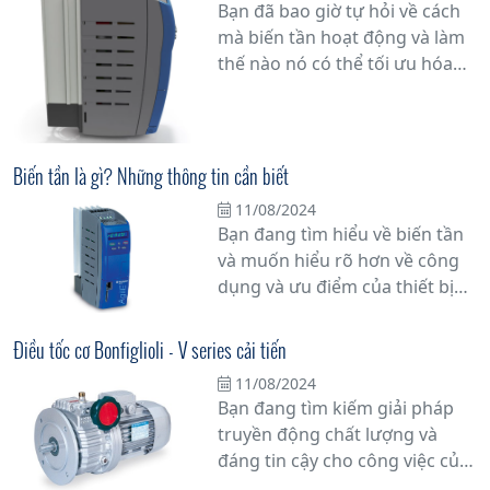
Bạn đã bao giờ tự hỏi về cách
nghiệp đa dạng. Với nhiều tính
mà biến tần hoạt động và làm
năng tiên tiến và khả năng tùy
thế nào nó có thể tối ưu hóa
chỉnh linh hoạt, biến tần ANG
hiệu suất hoạt động của hệ
là một lựa chọn lý tưởng cho
thống công nghiệp? Trong bài
các nhà sản xuất máy móc đòi
viết này, chúng tôi sẽ cung cấp
hỏi sự tin cậy và hiệu suất.
cho bạn những thông tin chi
Biến tần là gì? Những thông tin cần biết
tiết nhất về biến tần, thiết bị
11/08/2024
quan trọng giúp tăng cường
Bạn đang tìm hiểu về biến tần
năng suất sản xuất và tiết kiệm
và muốn hiểu rõ hơn về công
năng lượng.
dụng và ưu điểm của thiết bị
này? Trong bài viết này, chúng
tôi sẽ cung cấp cho bạn những
Điều tốc cơ Bonfiglioli - V series cải tiến
thông tin cần biết về biến tần
11/08/2024
để bạn có cái nhìn tổng quan
Bạn đang tìm kiếm giải pháp
và chi tiết nhất.
truyền động chất lượng và
đáng tin cậy cho công việc của
mình? Hãy khám phá bộ điều