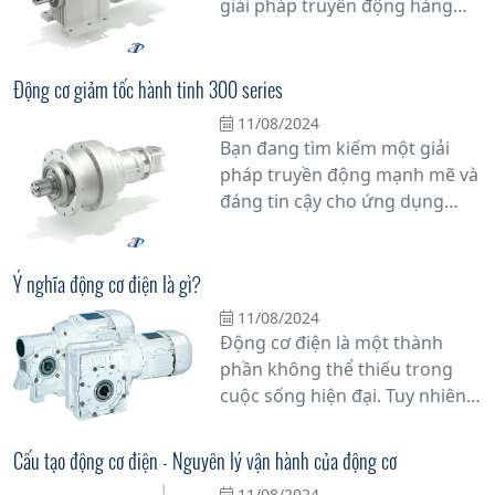
giải pháp truyền động hàng
đầu cho các ứng dụng công
nghiệp đòi hỏi tính ổn định và
hiệu suất cao. Với thiết kế chắc
Động cơ giảm tốc hành tinh 300 series
chắn và đa dạng các tính năng,
11/08/2024
động cơ này đem lại nhiều ưu
Bạn đang tìm kiếm một giải
điểm vượt trội, từ khả năng
pháp truyền động mạnh mẽ và
chịu tải nặng đến tuổi thọ cao
đáng tin cậy cho ứng dụng
và linh hoạt về tốc độ.
công nghiệp của bạn? Động cơ
giảm tốc hành tinh dòng 300
series từ Tân Đạt Thắng chính
Ý nghĩa động cơ điện là gì?
là lựa chọn hàng đầu mà bạn
11/08/2024
không thể bỏ qua.
Động cơ điện là một thành
phần không thể thiếu trong
cuộc sống hiện đại. Tuy nhiên,
bạn có biết tại sao nó lại quan
trọng đến vậy không? Bài viết
Cấu tạo động cơ điện - Nguyên lý vận hành của động cơ
này sẽ đi sâu vào ý nghĩa động
11/08/2024