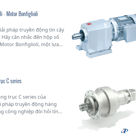
i - Motor Bonfiglioli
iải pháp truyền động tin cậy
 Hãy cân nhắc đến hộp số
 Motor Bonfiglioli, một lựa
các ứng dụng công nghiệp.
kinh nghiệm trong ngành,
 định vị thế của mình là một
 xuất hàng đầu thế giới về
ục C series
ng trục C series của
iải pháp truyền động hàng
g công nghiệp đòi hỏi tính
 cao. Với thiết kế chắc chắn
năng, động cơ này đem lại
rội, từ khả năng chịu tải