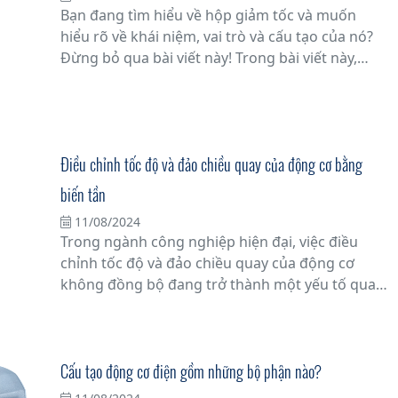
Bạn đang tìm hiểu về hộp giảm tốc và muốn
hiểu rõ về khái niệm, vai trò và cấu tạo của nó?
Đừng bỏ qua bài viết này! Trong bài viết này,
chúng tôi sẽ cung cấp thông tin đầy đủ và chi
tiết về hộp giảm tốc để giúp bạn hiểu rõ hơn về
nó.
Điều chỉnh tốc độ và đảo chiều quay của động cơ bằng
biến tần
11/08/2024
Trong ngành công nghiệp hiện đại, việc điều
chỉnh tốc độ và đảo chiều quay của động cơ
không đồng bộ đang trở thành một yếu tố quan
trọng trong việc tối ưu hóa hiệu suất và tiết
kiệm năng lượng. Với sự tiến bộ của công nghệ,
biến tần đã trở thành một giải pháp hiệu quả để
thực hiện các chức năng này.
Cấu tạo động cơ điện gồm những bộ phận nào?