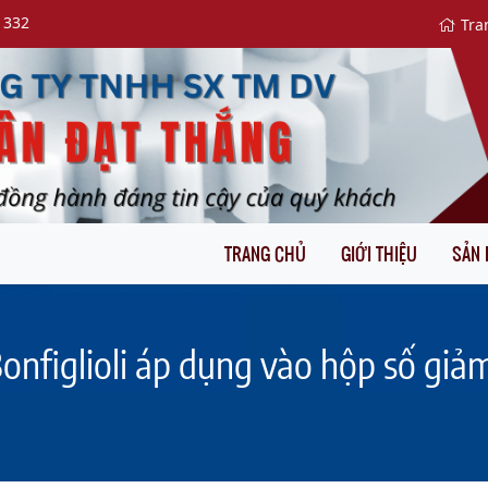
 332
Tra
TRANG CHỦ
GIỚI THIỆU
SẢN
onfiglioli áp dụng vào hộp số giả