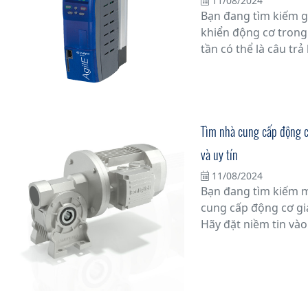
11/08/2024
Bạn đang tìm kiếm g
khiển động cơ trong
tần có thể là câu trả
Trong bài viết này, ch
về lợi ích và ưu việt
trong điều khiển độ
Tìm nhà cung cấp động c
và uy tín
11/08/2024
Bạn đang tìm kiếm mộ
cung cấp động cơ gi
Hãy đặt niềm tin và
đầu trong ngành. Vớ
và uy tín, nhà cung
đầu sẽ đồng hành c
việc.