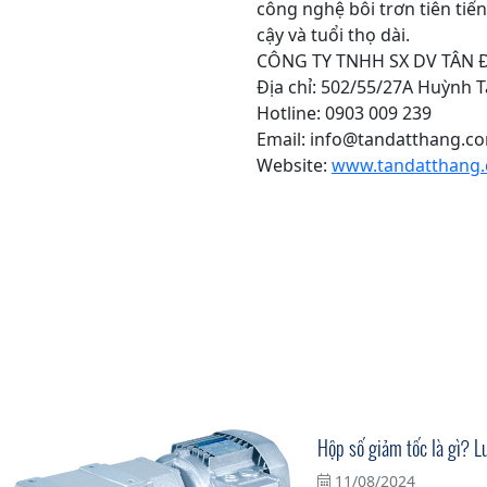
công nghệ bôi trơn tiên tiế
cậy và tuổi thọ dài.
CÔNG TY TNHH SX DV TÂN 
Địa chỉ: 502/55/27A Huỳnh 
Hotline: 0903 009 239
Email: info@tandatthang.c
Website:
www.tandatthang.
Hộp số giảm tốc là gì? L
11/08/2024