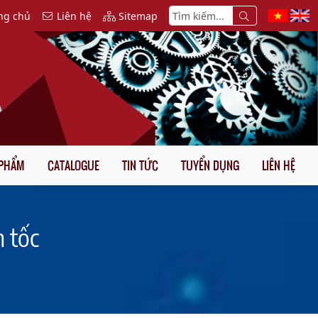
ng chủ
Liên hệ
Sitemap
 PHẨM
CATALOGUE
TIN TỨC
TUYỂN DỤNG
LIÊN HỆ
m tốc