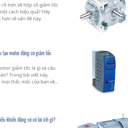
rõ hơn về hộp số giảm tốc
một cách hiệu quả? Hãy
t hơn về vấn đề này.
u tạo motor động cơ giảm tốc
otor giảm tốc là gì và cấu
ào? Trong bài viết này,
p mọi thắc mắc của bạn về
thiết bị quan trọng trong
ứng dụng khác.
iều khiển động cơ có lợi ích gì?