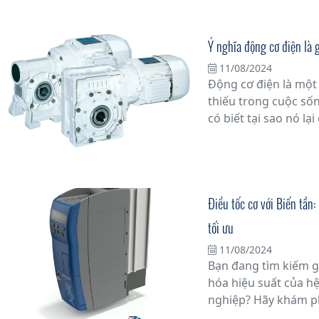
nặng đến tuổi thọ ca
Ý nghĩa động cơ điện là 
11/08/2024
Động cơ điện là một
thiếu trong cuộc sốn
có biết tại sao nó l
Bài viết này sẽ đi sâ
và vai trò của nó t
chúng ta.
Điều tốc cơ với Biến tần
tối ưu
11/08/2024
Bạn đang tìm kiếm gi
hóa hiệu suất của h
nghiệp? Hãy khám p
với Biến tần - một gi