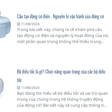
Cấu tạo động cơ điện - Nguyên lý vận hành của động cơ
11/08/2024
Trong bài viết này, chúng ta sẽ khám phá cấu
tạo động cơ điện và nguyên lý hoạt động của nó,
một phần quan trọng không thể thiếu trong
nhiều thiết bị điện tử và ứng dụng công nghiệp.
Tìm hiểu sâu hơn về cách mà động cơ điện hoạt
động và tại sao chúng lại là trái tim của hệ thống
máy móc và thiết bị công nghiệp.
Bộ điều tốc là gì? Chức năng quan trọng của các bộ điều
tốc
11/08/2024
Bạn đang tìm hiểu về bộ điều tốc và vai trò quan
trọng của chúng trong hệ thống truyền động
của động cơ? Bài viết này sẽ cung cấp thông tin
chi tiết về bộ điều tốc là gì và tại sao chúng đóng