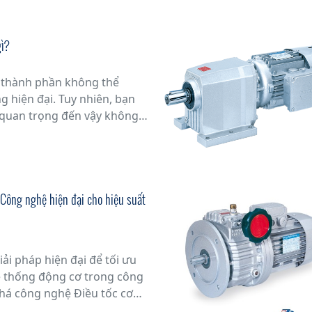
o và linh hoạt về tốc độ.
gì?
 thành phần không thể
g hiện đại. Tuy nhiên, bạn
ại quan trọng đến vậy không?
u vào ý nghĩa động cơ điện
rong cuộc sống hàng ngày của
: Công nghệ hiện đại cho hiệu suất
ải pháp hiện đại để tối ưu
ệ thống động cơ trong công
há công nghệ Điều tốc cơ
ải pháp tiên tiến giúp tăng