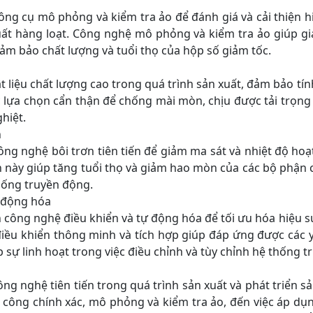
ng cụ mô phỏng và kiểm tra ảo để đánh giá và cải thiện h
t hàng loạt. Công nghệ mô phỏng và kiểm tra ảo giúp giả
ảm bảo chất lượng và tuổi thọ của hộp số giảm tốc.
 liệu chất lượng cao trong quá trình sản xuất, đảm bảo tín
c lựa chọn cẩn thận để chống mài mòn, chịu được tải trọng
hiệt.
n
ng nghệ bôi trơn tiên tiến để giảm ma sát và nhiệt độ hoạ
n này giúp tăng tuổi thọ và giảm hao mòn của các bộ phận c
hống truyền động.
 động hóa
ến công nghệ điều khiển và tự động hóa để tối ưu hóa hiệu su
điều khiển thông minh và tích hợp giúp đáp ứng được các 
sự linh hoạt trong việc điều chỉnh và tùy chỉnh hệ thống t
ng nghệ tiên tiến trong quá trình sản xuất và phát triển s
 công chính xác, mô phỏng và kiểm tra ảo, đến việc áp dụng