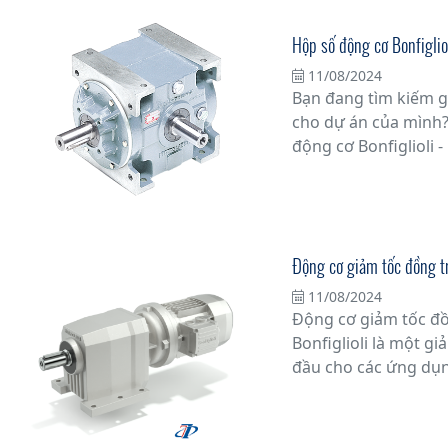
Hộp số động cơ Bonfigliol
11/08/2024
Bạn đang tìm kiếm g
cho dự án của mình?
động cơ Bonfiglioli -
chọn hàng đầu cho 
Với hơn nửa thế kỷ 
Bonfiglioli đã khẳng
trong những nhà sản
Động cơ giảm tốc đồng tr
truyền động
11/08/2024
Động cơ giảm tốc đồ
Bonfiglioli là một g
đầu cho các ứng dụn
ổn định và hiệu suất
và đa dạng các tính 
nhiều ưu điểm vượt t