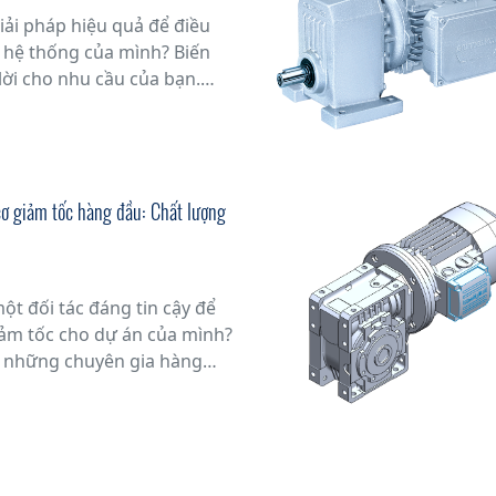
iải pháp hiệu quả để điều
 hệ thống của mình? Biến
 lời cho nhu cầu của bạn.
úng tôi sẽ giải thích chi tiết
 của việc sử dụng biến tần
ng cơ.
ơ giảm tốc hàng đầu: Chất lượng
t đối tác đáng tin cậy để
ảm tốc cho dự án của mình?
o những chuyên gia hàng
i sự cam kết về chất lượng
 cấp động cơ giảm tốc hàng
ùng bạn trong mọi công